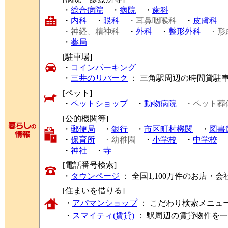
・
総合病院
・
病院
・
歯科
・
内科
・
眼科
・耳鼻咽喉科
・
皮膚科
・神経、精神科
・
外科
・
整形外科
・形
・
薬局
[駐車場]
・
コインパーキング
・
三井のリパーク
： 三角駅周辺の時間貸駐
[ペット]
・
ペットショップ
・
動物病院
・ペット葬
[公的機関等]
・
郵便局
・
銀行
・
市区町村機関
・
図書
・
保育所
・幼稚園
・
小学校
・
中学校
・
神社
・
寺
[電話番号検索]
・
タウンページ
： 全国1,100万件のお店
[住まいを借りる]
・
アパマンショップ
： こだわり検索メニュ
・
スマイティ(賃貸)
： 駅周辺の賃貸物件を