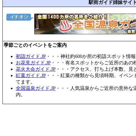
駅街ガイド姉妹サイ
季節ごとのイベントをご案内
初詣ガイド.JP
・・・神社約600か所の初詣スポット情
お花見ガイド.JP
・・・有名スポットからご近所のあの桜
花火大会ガイド.JP
・・・アクセス、打ち上げ本数、見
紅葉ガイド.JP
・・・紅葉の種類から見頃時期、イベン
てます。
全国温泉ガイド.JP
・・・人気温泉からご近所の意外な
内。