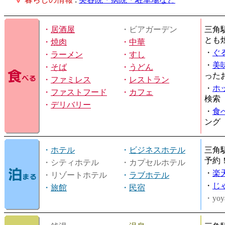
・
居酒屋
・ビアガーデン
三角
とも
・
焼肉
・
中華
・
ぐ
・
ラーメン
・
すし
・
美
・
そば
・
うどん
った
・
ファミレス
・
レストラン
・
ホ
・
ファストフード
・
カフェ
検索
・
デリバリー
・
食
ング
・
ホテル
・
ビジネスホテル
三角
予約
・シティホテル
・カプセルホテル
・
楽
・リゾートホテル
・
ラブホテル
・
じ
・
旅館
・
民宿
・yoy