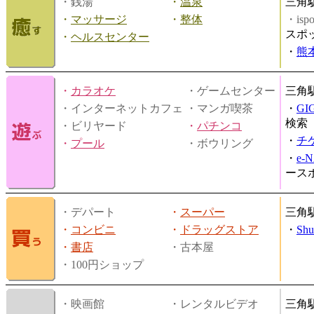
・銭湯
・
温泉
三角
・
マッサージ
・
整体
・is
スポ
・
ヘルスセンター
・
熊
・
カラオケ
・ゲームセンター
三角
・インターネットカフェ
・マンガ喫茶
・
GI
検索
・ビリヤード
・
パチンコ
・
チ
・
プール
・ボウリング
・
e-
ース
・デパート
・
スーパー
三角
・
コンビニ
・
ドラッグストア
・
Shu
・
書店
・古本屋
・100円ショップ
・映画館
・レンタルビデオ
三角