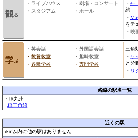
・ライブハウス
・劇場・コンサート
・
e
約
・スタジアム
・ホール
・
Mov
をチ
・映画
・英会話
・外国語会話
三角
・
教養教室
・趣味教室
・
ケ
と分
・
各種学校
・
専門学校
・
リ
路線の駅名一覧
・JR九州
JR三角線
近くの駅
5km以内に他の駅はありません