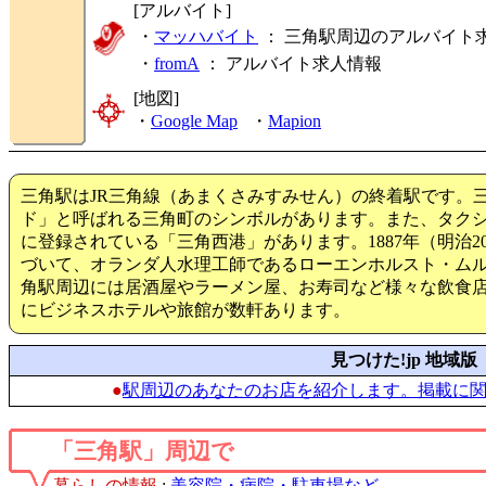
[アルバイト]
・
マッハバイト
： 三角駅周辺のアルバイト
・
fromA
：
アルバイト求人情報
[地図]
・
Google Map
・
Mapion
三角駅はJR三角線（あまくさみすみせん）の終着駅です。
ド」と呼ばれる三角町のシンボルがあります。また、タクシ
に登録されている「三角西港」があります。1887年（明治
づいて、オランダ人水理工師であるローエンホルスト・ム
角駅周辺には居酒屋やラーメン屋、お寿司など様々な飲食
にビジネスホテルや旅館が数軒あります。
見つけた!jp 地域版
●
駅周辺のあなたのお店を紹介します。掲載に
「三角駅」周辺で
暮らしの情報
:
美容院・病院・駐車場など