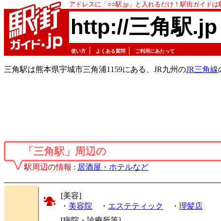
アドレスに「○○駅.jp」と入れるだけ！駅街ガイド
http://三角駅.jp
｜
｜
使い方
よくある質問
ご利用にあたって
三角駅は熊本県宇城市三角浦1159にある、JR九州の
JR三角線
「三角駅」周辺の
駅周辺の情報
:
居酒屋・ホテルなど
[美容]
・
美容院
・
エステティック
・
理髪店
[病院・診療所等]